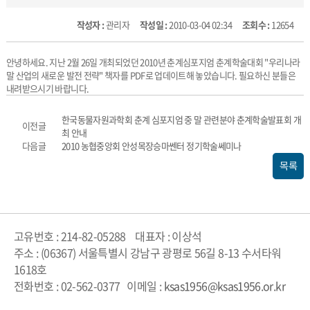
작성자 :
관리자
작성일 :
2010-03-04 02:34
조회수 :
12654
안녕하세요. 지난 2월 26일 개최되었던 2010년 춘계심포지엄 춘계학술대회 "우리나라
말 산업의 새로운 발전 전략" 책자를 PDF로 업데이트해 놓았습니다. 필요하신 분들은
내려받으시기 바랍니다.
한국동물자원과학회 춘계 심포지엄 중 말 관련분야 춘계학술발표회 개
이전글
최 안내
다음글
2010 농협중앙회 안성목장승마쎈터 정기학술쎄미나
목록
고유번호 : 214-82-05288
대표자 : 이상석
주소 : (06367) 서울특별시 강남구 광평로 56길 8-13 수서타워
1618호
전화번호 : 02-562-0377
이메일 :
ksas1956@ksas1956.or.kr