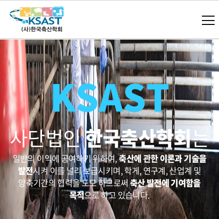
KSAST
사단법인
한국축산학회
는
일반의 이익에 공여하기 위하여,
축산에 관한 이론과 기술을
발전
시켜
이를 널리 보급시키며, 학게, 연구계, 산업계 및
양축기간의 협력을 도모
하므로써
축산 발전에 기여함을
목적
으로 하고 있습니다.