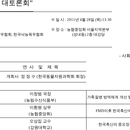
한 대토론회”
※ 일 시 : 2011년 4월 28일 (목) 13:30
※ 장 소 :
농협중앙회 서울지역본부
국한우협회, 한국낙농육우협회
(성내동) 2층 대강당
- 사
연 사 및 제 목
개회사: 정 정 수 (한국동물자원과학회 회장)
이창범 국장
가축질병 방역체계 개선 
(농림수산식품부)
이환원 상무
FMD이후 한국축산
(농협중앙회)
오상집 교수
한국축산의 중요정
(강원대학교)