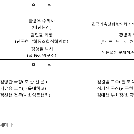
휴 식
한병우 수의사
한국가축질병 방역체계의
(대녕농장)
김인필 회장
황병익 
(전국한우협동조합장협의회)
(
한국낙농
정영철 박사
양돈업의 문제점과
(정 P&C연구소)
휴 식
김영란 국장
(축산신문)
김원일 교수
(전북
김유용 교수(서울대학교)
장기선 국장(전국한
정선현 전무(대한양돈협회)
김태섭 부회장(한국
 세미나