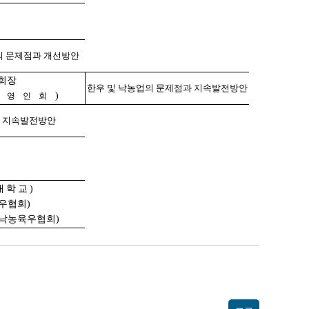
 문제점과 개선방안
회장
한우 및 낙농업의 문제점과 지속발전방안
)
경영인회
 지속발전방안
대학교)
우협회)
낙농육우협회)