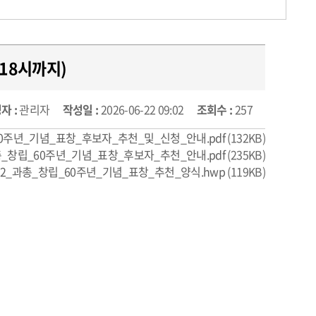
 18시까지)
자 :
관리자
작성일 :
2026-06-22 09:02
조회수 :
257
0주년_기념_표창_후보자_추천_및_신청_안내.pdf
(132KB)
_창립_60주년_기념_표창_후보자_추천_안내.pdf
(235KB)
2_과총_창립_60주년_기념_표창_추천_양식.hwp
(119KB)