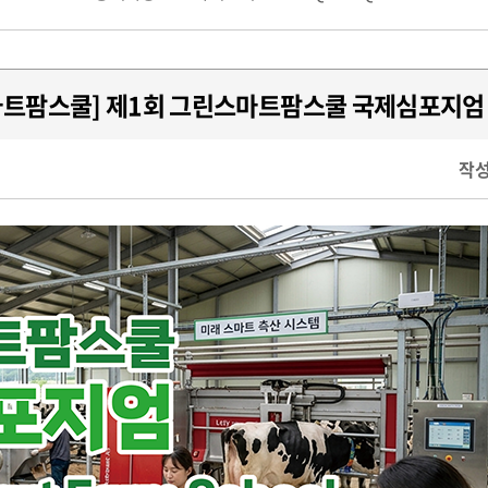
트팜스쿨] 제1회 그린스마트팜스쿨 국제심포지엄
작성