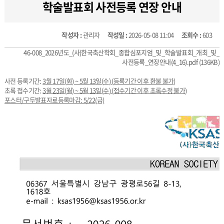
학술발표회 사전등록 연장 안내
작성자 :
관리자
작성일 :
2026-05-08 11:04
조회수 :
603
46-008_2026년도_(사)한국축산학회_종합심포지엄_및_학술발표회_개최_및_
사전등록_연장안내(4_16).pdf
(136KB)
사전 등록기간:
3
월
17
일
(
화
) ~ 5
월
13
일
(
수
) (
등록기간 이후 환불 불가
)
초록 접수기간:
3
월
23
일
(
월
) ~ 5
월
13
일
(
수
) (
접수기간 이후 초록수정 불가
)
포스터/구두발표자료등록마감: 5/22(금)