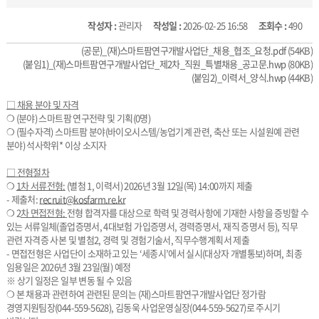
작성자 :
관리자
작성일 :
2026-02-25 16:58
조회수 :
490
(공문)_(재)스마트팜연구개발사업단_채용_협조_요청.pdf
(54KB)
(붙임1)_(재)스마트팜연구개발사업단_제2차_직원_특별채용_공고문.hwp
(80KB)
(붙임2)_이력서_양식.hwp
(44KB)
□
채용 분야 및 자격
❍ (분야) 스마트팜 연구전략 및 기획(0명)
❍ (필수자격) 스마트팜 분야(바이오시스템/농업기계 관련, 축산 또는 시설원예 관련
분야) 석사학위* 이상 소지자
□ 전형절차
❍
1
차 서류전형
:
(별첨 1, 이력서) 2026년 3월 12일(목) 14:00까지 제출
- 제출처:
recruit@kosfarm.re.kr
❍ 2
차 면접전형
:
전형 합격자를 대상으로 학력 및 경력사항에 기재한 사항을 증빙할 수
있는 서류일체(졸업증명서, 4대보험 가입증명서, 경력증명서, 재직 증명서 등), 직무
관련 자격증 사본 및 별첨2, 경력 및 경험기술서, 직무수행계획서 제출
- 면접전형은 사업단이 소재하고 있는 ‘세종시’에서 실시(대상자 개별통보)하며, 최종
임용일은 2026년 3월 23일(월) 예정
※ 상기 일정은 일부 변동 될 수 있음
❍ 본 채용과 관련하여 관련된 문의는 (재)스마트팜연구개발사업단 정가람
경영지원팀장(044-559-5628), 김동욱 사업운영실장(044-559-5627)로 주시기