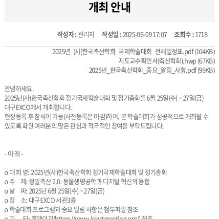
개최 안내
작성자 :
관리자
작성일 :
2025-06-09 17:07
조회수 :
1718
2025년_(사)한국축산학회_국제학술대회_전체일정표.pdf
(104KB)
지도교수확인서(축산학회).hwp
(67KB)
2025년_한국축산학회_중요_알림_사항.pdf
(99KB)
안녕하세요.
2025년(사)한국축산학회 정기국제학술대회 및 정기총회를 6월 25일(수) ~ 27일(금)
대구EXCO에서 개최합니다.
현장등록 후 참석이 가능(사전등록은 마감)하며, 본 학술대회가 성공적으로 개최될 수
있도록 회원 여러분의 많은 관심과 적극적인 참여를 부탁드립니다.
- 아 래 -
o 대 회 명: 2025년(사)한국축산학회 정기국제학술대회 및 정기총회
o 주 제: 정밀축산 2.0: 동물생명공학과 디지털 혁신의 융합
o 날 짜: 2025년 6월 25일(수) ~ 27일(금)
o 장 소: 대구EXCO 서관3층
o 학술대회 프로그램과 중요 알림 사항은 첨부파일 참조
o 기 타: 홈페이지(
https://www.ksastmeeting.
org/
) 참조