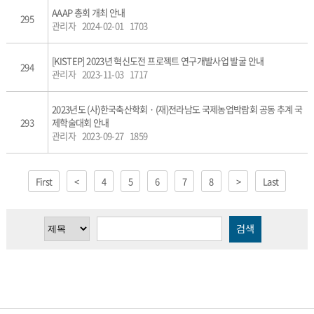
AAAP 총회 개최 안내
295
관리자
2024-02-01
1703
[KISTEP] 2023년 혁신도전 프로젝트 연구개발사업 발굴 안내
294
관리자
2023-11-03
1717
2023년도 (사)한국축산학회 · (재)전라남도 국제농업박람회 공동 추계 국
293
제학술대회 안내
관리자
2023-09-27
1859
First
<
4
5
6
7
8
>
Last
검색